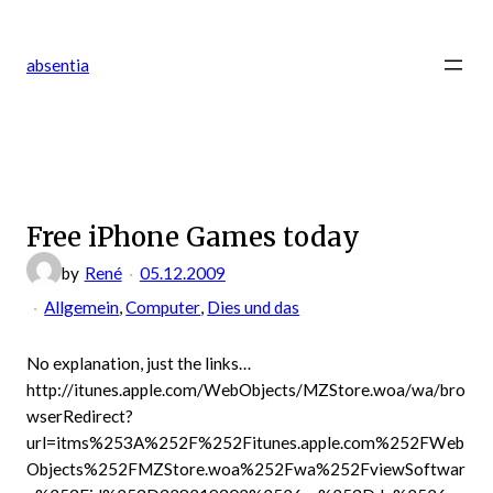
Zum
Inhalt
absentia
springen
Free iPhone Games today
by
René
05.12.2009
Allgemein
, 
Computer
, 
Dies und das
No explanation, just the links…
http://itunes.apple.com/WebObjects/MZStore.woa/wa/bro
wserRedirect?
url=itms%253A%252F%252Fitunes.apple.com%252FWeb
Objects%252FMZStore.woa%252Fwa%252FviewSoftwar