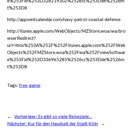
e%253Fid%253D328219302%2526cc%253Dde%2526m
t%253D8
http://appventcalendar.com/navy-patrol-coastal-defense
http://itunes.apple.com/WebObjects/MZStore.woa/wa/bro
wserRedirect?
url=itms%253A%252F%252Fitunes.apple.com%252FWeb
Objects%252FMZStore.woa%252Fwa%252FviewSoftwar
e%253Fid%253D336965285%2526cc%253Dde%2526m
t%253D8
Tags:
free
, 
game
←
Vorheriger:
Es gibt so viele Reiseziele…
Nächster:
Kur für den Haushalt der Stadt Köln
→