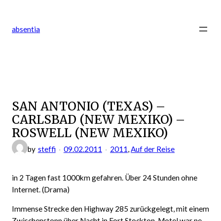
Zum
Inhalt
absentia
springen
SAN ANTONIO (TEXAS) –
CARLSBAD (NEW MEXIKO) –
ROSWELL (NEW MEXIKO)
by
steffi
09.02.2011
2011
, 
Auf der Reise
in 2 Tagen fast 1000km gefahren. Über 24 Stunden ohne
Internet. (Drama)
Immense Strecke den Highway 285 zurückgelegt, mit einem
Zwischenstopp über Nacht in Fort Stockton. Motel war ne