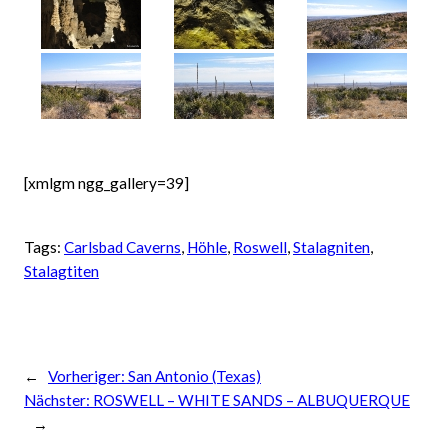
[xmlgm ngg_gallery=39]
Tags:
Carlsbad Caverns
, 
Höhle
, 
Roswell
, 
Stalagniten
, 
Stalagtiten
←
Vorheriger:
San Antonio (Texas)
Nächster:
ROSWELL – WHITE SANDS – ALBUQUERQUE
→