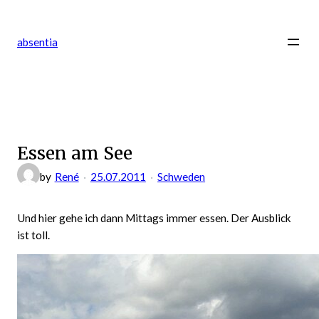
Zum
Inhalt
absentia
springen
Essen am See
by
René
25.07.2011
Schweden
Und hier gehe ich dann Mittags immer essen. Der Ausblick
ist toll.