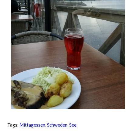
Tags:
Mittagessen
, 
Schweden
, 
See