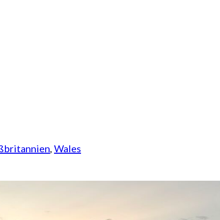
ßbritannien
, 
Wales