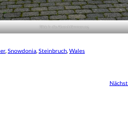
Blick in die Abenddämmerung
fer
, 
Snowdonia
, 
Steinbruch
, 
Wales
Nächst