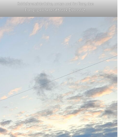
Schiefersteinbrüche, unten und im Berg das
Pumpspeicherkraftwerk Dinorwig.