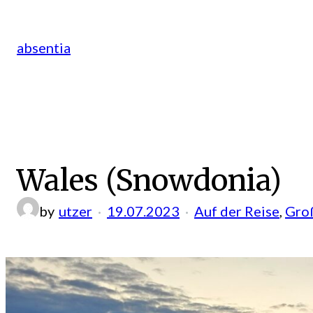
Zum
Inhalt
absentia
springen
Wales (Snowdonia)
by
utzer
19.07.2023
Auf der Reise
, 
Gro