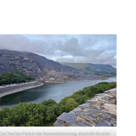
Der See Llyn Peris in der Abenddämmerung, oberhalb die alten