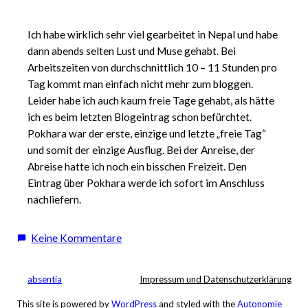
Ich habe wirklich sehr viel gearbeitet in Nepal und habe
dann abends selten Lust und Muse gehabt. Bei
Arbeitszeiten von durchschnittlich 10 – 11 Stunden pro
Tag kommt man einfach nicht mehr zum bloggen.
Leider habe ich auch kaum freie Tage gehabt, als hätte
ich es beim letzten Blogeintrag schon befürchtet.
Pokhara war der erste, einzige und letzte „freie Tag“
und somit der einzige Ausflug. Bei der Anreise, der
Abreise hatte ich noch ein bisschen Freizeit. Den
Eintrag über Pokhara werde ich sofort im Anschluss
nachliefern.
zu
Keine Kommentare
Nachträge…
Es
absentia
Impressum und Datenschutzerklärung
war
einmal.
This site is powered by
WordPress
and styled with the
Autonomie