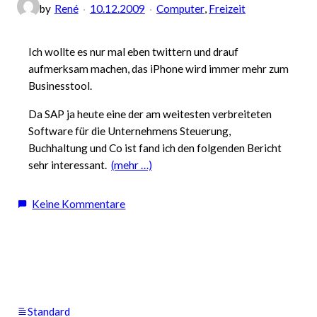
by
René
10.12.2009
Computer
, 
Freizeit
Ich wollte es nur mal eben twittern und drauf
aufmerksam machen, das iPhone wird immer mehr zum
Businesstool.
Da SAP ja heute eine der am weitesten verbreiteten
Software für die Unternehmens Steuerung,
Buchhaltung und Co ist fand ich den folgenden Bericht
sehr interessant.
(mehr …)
zu
Keine Kommentare
Interessante
Anwednung
fürs
iPhone,
SAP
Standard