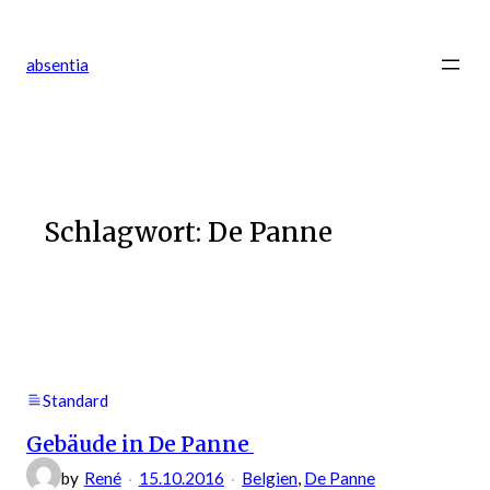
Zum
Inhalt
absentia
springen
Schlagwort:
De Panne
Standard
Gebäude in De Panne
by
René
15.10.2016
Belgien
, 
De Panne