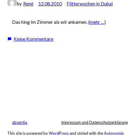
by
René
12.08.2010
Flitterwochen in Dubai
Das hing im Zimmer als wir ankamen.
(mehr …)
zu
Keine Kommentare
Ankunft
in
Dubai
und
ein
Hähnchen
zur
Begrüssung
absentia
Impressum und Datenschutzerklärung
This site is powered by
WordPress
and styled with the
Autonomie