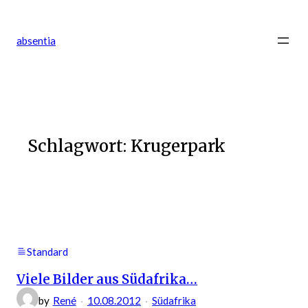
Zum
Inhalt
absentia
springen
Schlagwort:
Krugerpark
Standard
Viele Bilder aus Südafrika…
by
René
10.08.2012
Südafrika