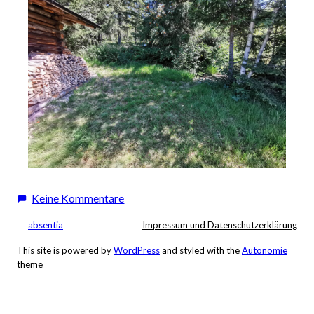
zu
Keine Kommentare
Wanderung
absentia
Impressum und Datenschutzerklärung
durch
Filzmoos
This site is powered by
WordPress
and styled with the
Autonomie
theme
Moor
–
Wildschönau