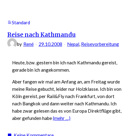
Emirates
ist
toll
Standard
Reise nach Kathmandu
by
René
29.10.2008
Nepal
, 
Reisevorbereitung
Heute, bzw. gestern bin ich nach Kathmandu gereist,
gerade bin ich angekommen.
Aber fangen wir mal am Anfang an, am Freitag wurde
meine Reise gebucht, leider nur Holzklasse. Ich bin von
Köln gereist, per Rail&Fly nach Frankfurt, von dort
nach Bangkok und dann weiter nach Kathmandu. Ich
habe zwar gelesen das es von Europa Direktflüge gibt,
aber gefunden habe
(mehr …)
zu
Keine Kommentare