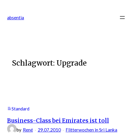
Zum
Inhalt
absentia
springen
Schlagwort:
Upgrade
Standard
Business-Class bei Emirates ist toll
by
René
29.07.2010
Flitterwochen in Sri Lanka