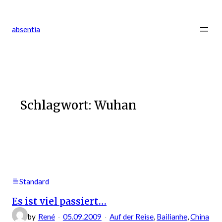
Zum
Inhalt
absentia
springen
Schlagwort:
Wuhan
Standard
Es ist viel passiert…
by
René
05.09.2009
Auf der Reise
, 
Bailianhe
, 
China