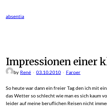
Zum
Inhalt
absentia
springen
Impressionen einer k
by
René
03.10.2010
Faroer
So heute war dann ein freier Tag den ich mit e
das Wetter so schlecht wie man es sich kaum vor
leider auf meine beruflichen Reisen nicht imm