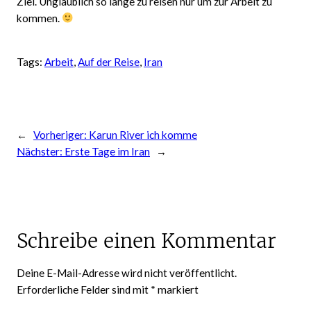
Ziel. Unglaublich so lange zu reisen nur um zur Arbeit zu
kommen.
Tags:
Arbeit
, 
Auf der Reise
, 
Iran
←
Vorheriger:
Karun River ich komme
Nächster:
Erste Tage im Iran
→
Schreibe einen Kommentar
Deine E-Mail-Adresse wird nicht veröffentlicht.
Erforderliche Felder sind mit
*
markiert