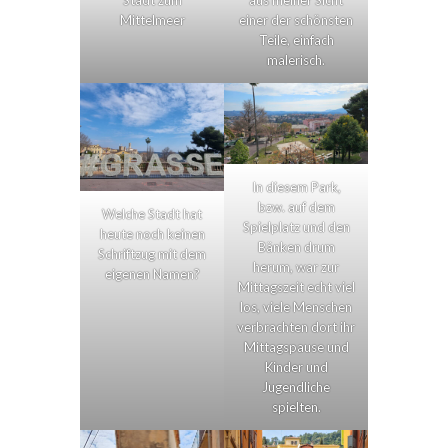
Mittelmeer
einer der schönsten
Teile, einfach
malerisch.
In diesem Park,
bzw. auf dem
Welche Stadt hat
Spielplatz und den
heute noch keinen
Bänken drum
Schriftzug mit dem
herum, war zur
eigenen Namen?
Mittagszeit echt viel
los, viele Menschen
verbrachten dort ihr
Mittagspause und
Kinder und
Jugendliche
spielten.