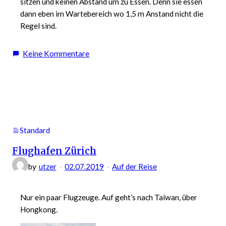
sitzen und keinen Abstand um zu Essen. Denn sie essen
dann eben im Wartebereich wo 1,5 m Anstand nicht die
Regel sind.
zu
Keine Kommentare
Flughafen
Frankfurt
während
der
Pandemie
Standard
Flughafen Zürich
by
utzer
02.07.2019
Auf der Reise
Nur ein paar Flugzeuge. Auf geht’s nach Taiwan, über
Hongkong.