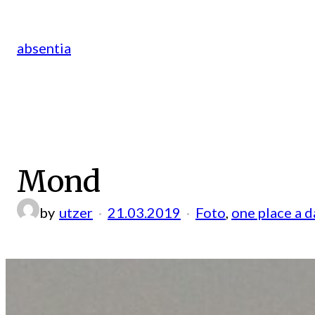
Zum
Inhalt
absentia
springen
Mond
by
utzer
21.03.2019
Foto
, 
one place a d