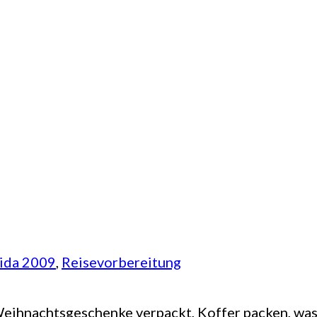
rida 2009
, 
Reisevorbereitung
 Weihnachtsgeschenke verpackt, Koffer packen, wa