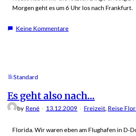
Morgen geht es um 6 Uhr los nach Frankfurt.
zu
Keine Kommentare
Die
Koffer
sind
gepackt
Standard
Es geht also nach…
by
René
13.12.2009
Freizeit
, 
Reise Flo
Florida. Wir waren eben am Flughafen in D-Do