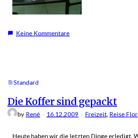
zu
Keine Kommentare
Ankunft
in
Charlotte
(North
Carolina)
Standard
Die Koffer sind gepackt
by
René
16.12.2009
Freizeit
, 
Reise Flo
Heute haben wir die letzten Dinge erledigt,