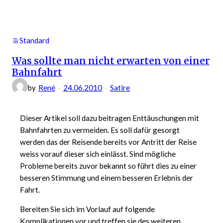
Mal
oder
Zugfahrt
im
Standard
EC
Was sollte man nicht erwarten von einer
von
Bahnfahrt
SBB
by
René
24.06.2010
Satire
Dieser Artikel soll dazu beitragen Enttäuschungen mit
Bahnfahrten zu vermeiden. Es soll dafür gesorgt
werden das der Reisende bereits vor Antritt der Reise
weiss vorauf dieser sich einlässt. Sind mögliche
Probleme bereits zuvor bekannt so führt dies zu einer
besseren Stimmung und einem besseren Erlebnis der
Fahrt.
Bereiten Sie sich im Vorlauf auf folgende
Komplikationen vor und treffen sie des weiteren