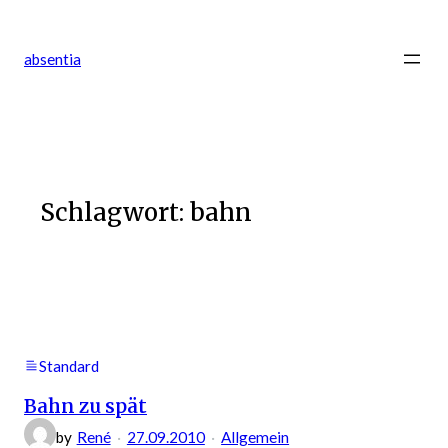
Zum
Inhalt
absentia
springen
Schlagwort:
bahn
Standard
Bahn zu spät
by
René
27.09.2010
Allgemein