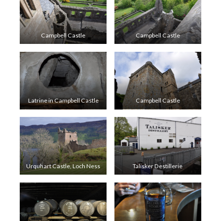
Campbell Castle
Campbell Castle
Latrine in Campbell Castle
Campbell Castle
Urquhart Castle, Loch Ness
Talisker Destillerie