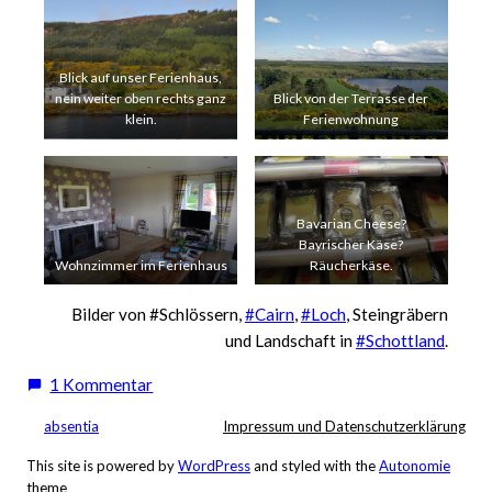
Blick auf unser Ferienhaus,
nein weiter oben rechts ganz
Blick von der Terrasse der
klein.
Ferienwohnung
Bavarian Cheese?
Bayrischer Käse?
Wohnzimmer im Ferienhaus
Räucherkäse.
Bilder von #Schlössern,
#Cairn
,
#Loch
, Steingräbern
und Landschaft in
#Schottland
.
zu
1 Kommentar
Schottland
absentia
Impressum und Datenschutzerklärung
Urlaub
2016
This site is powered by
WordPress
and styled with the
Autonomie
theme