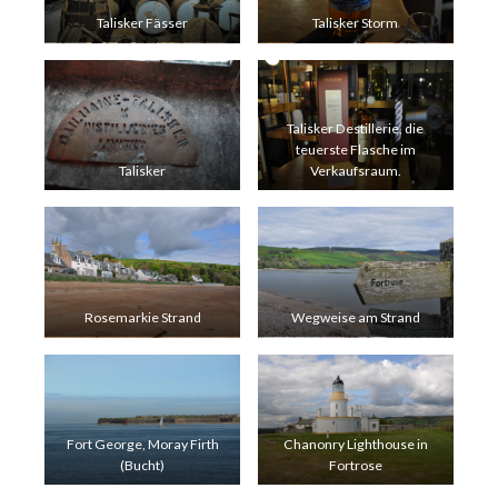
Talisker Fässer
Talisker Storm
Talisker Destillerie, die
teuerste Flasche im
Talisker
Verkaufsraum.
Rosemarkie Strand
Wegweise am Strand
Fort George, Moray Firth
Chanonry Lighthouse in
(Bucht)
Fortrose