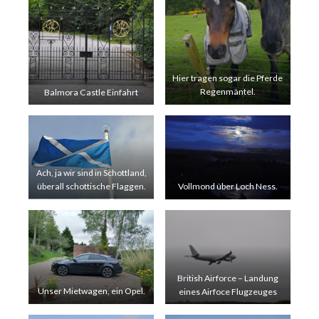
Hier tragen sogar die Pferde
Balmora Castle Einfahrt
Regenmäntel.
Ach, ja wir sind in Schottland,
überall schottische Flaggen.
Vollmond über Loch Ness.
British Airforce – Landung
Unser Mietwagen, ein Opel.
eines Airfoce Flugzeuges