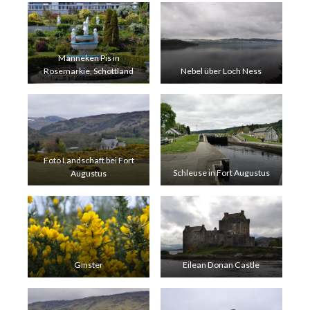
Manneken Pis in
Rosemarkie, Schottland
Nebel über Loch Ness
Foto Landschaft bei Fort
Augustus
Schleuse in Fort Augustus
Ginster
Eilean Donan Castle