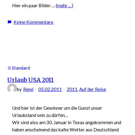
Hier ein paar Bilder….
(mehr …)
zu
Keine Kommentare
Es
geht
los
–
Roadtrip
Standard
Urlaub USA 2011
by
René
05.02.2011
2011
, 
Auf der Reise
Und hier ist der Gewinner um die Gunst unser
Urlaubsland sein zu dürfen…
Wir sind also am 30. Januar in Texas angekommen und
haben anscheinend das kalte Wetter aus Deutschland