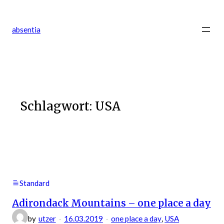
Zum
Inhalt
absentia
springen
Schlagwort:
USA
Standard
Adirondack Mountains – one place a day
by
utzer
16.03.2019
one place a day
, 
USA