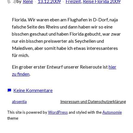
by
René
13.12.2009
Freizeit
, 
Reise Florida 2009
Florida. Wir waren eben am Flughafen in D-Dorf, naja
falsche Seite des Rheins und dann haben wir so eine
bisschen geschaut und haben Florida gebucht, war zwar
nur ein bisschen preiswerter als Seychellen und
Malediven, aber somit habe ich etwas interessanteres
für mich.
Ein grober erster Entwurf unserer Reiseroute ist
hier
zu finden
.
zu
Keine Kommentare
Es
absentia
Impressum und Datenschutzerklärung
geht
also
This site is powered by
WordPress
and styled with the
Autonomie
theme
nach…