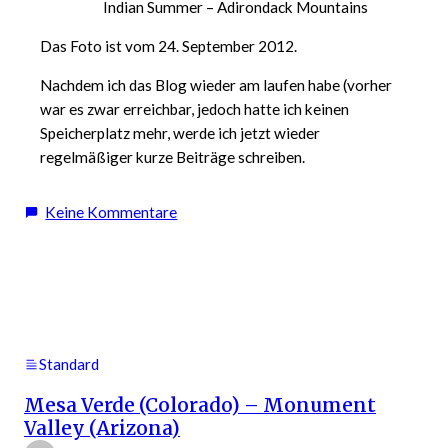
Indian Summer – Adirondack Mountains
Das Foto ist vom 24. September 2012.
Nachdem ich das Blog wieder am laufen habe (vorher
war es zwar erreichbar, jedoch hatte ich keinen
Speicherplatz mehr, werde ich jetzt wieder
regelmäßiger kurze Beiträge schreiben.
zu
Keine Kommentare
Adirondack
Mountains
–
one
place
a
Standard
day
Mesa Verde (Colorado) – Monument
Valley (Arizona)