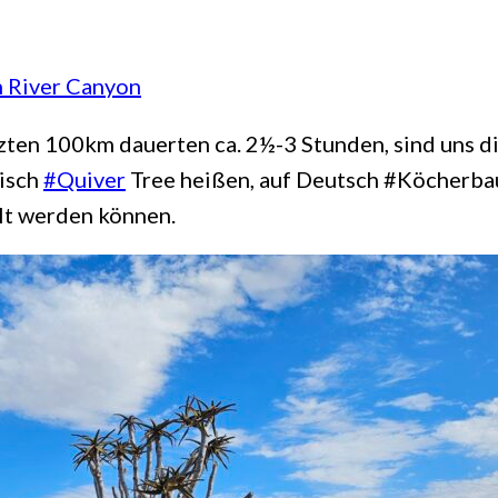
h River Canyon
tzten 100km dauerten ca. 2½-3 Stunden, sind uns d
lisch
#Quiver
Tree heißen, auf Deutsch #Köcherbau
alt werden können.