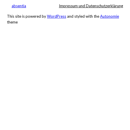
Ein
absentia
Impressum und Datenschutzerklärung
Ausflug
in
This site is powered by
WordPress
and styled with the
Autonomie
theme
die
umliegenden
Dörfer