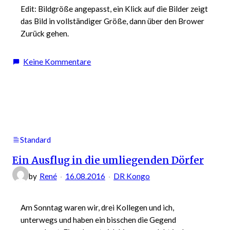
Edit: Bildgröße angepasst, ein Klick auf die Bilder zeigt
das Bild in vollständiger Größe, dann über den Brower
Zurück gehen.
zu
Keine Kommentare
Ingafälle,
ein
Teil
der
Livingstonefälle
im
Standard
Kongo
Ein Ausflug in die umliegenden Dörfer
by
René
16.08.2016
DR Kongo
Am Sonntag waren wir, drei Kollegen und ich,
unterwegs und haben ein bisschen die Gegend