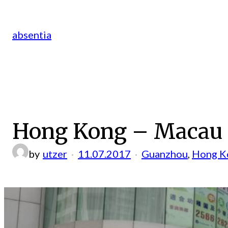
Zum
Inhalt
absentia
springen
Hong Kong – Macau
by
utzer
11.07.2017
Guanzhou
, 
Hong K