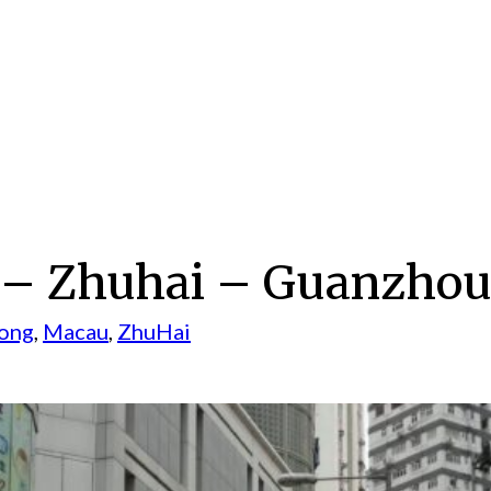
 – Zhuhai – Guanzho
ong
, 
Macau
, 
ZhuHai