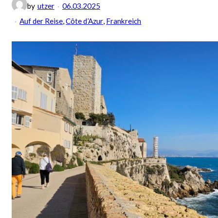
by
utzer
06.03.2025
Auf der Reise
, 
Côte d’Azur
, 
Frankreich