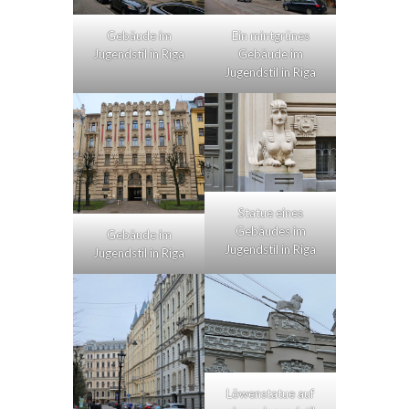
Gebäude im
Ein mintgrünes
Jugendstil in Riga
Gebäude im
Jugendstil in Riga
Statue eines
Gebäudes im
Gebäude im
Jugendstil in Riga
Jugendstil in Riga
Löwenstatue auf