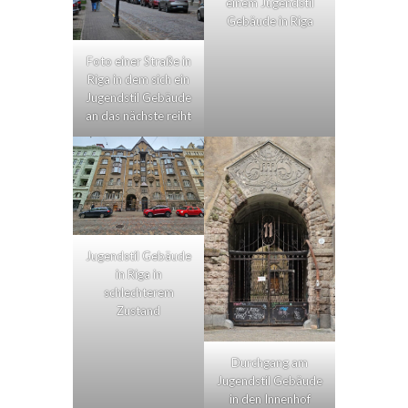
einem Jugendstil
Gebäude in Riga
Foto einer Straße in
Riga in dem sich ein
Jugendstil Gebäude
an das nächste reiht
Jugendstil Gebäude
in Riga in
schlechterem
Zustand
Durchgang am
Jugendstil Gebäude
in den Innenhof