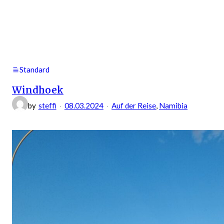
Riga
(Wochenende)
Standard
Windhoek
by
steffi
08.03.2024
Auf der Reise
, 
Namibia