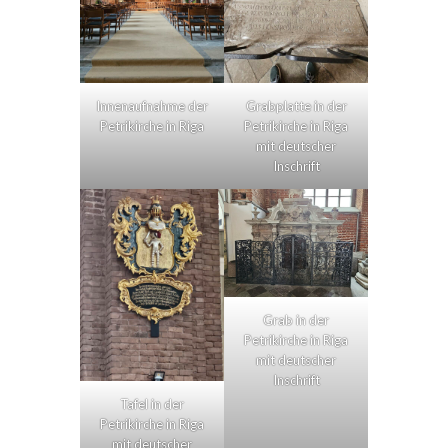
Innenaufnahme der
Grabplatte in der
Petrikirche in Riga
Petrikirche in Riga
mit deutscher
Inschrift
Grab in der
Petrikirche in Riga
mit deutscher
Inschrift
Tafel in der
Petrikirche in Riga
mit deutscher