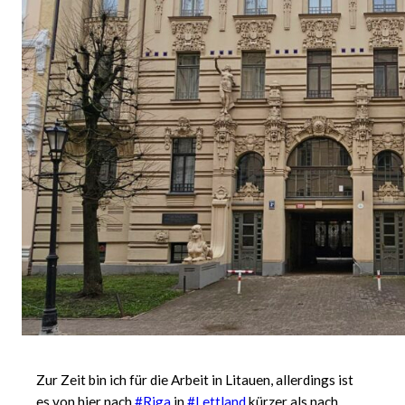
Zur Zeit bin ich für die Arbeit in Litauen, allerdings ist
es von hier nach
#Riga
in
#Lettland
kürzer als nach