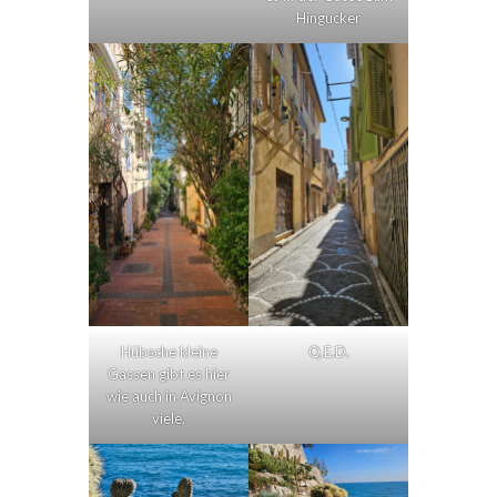
Hingucker
Hübsche kleine
Q.E.D.
Gassen gibt es hier
wie auch in Avignon
viele.