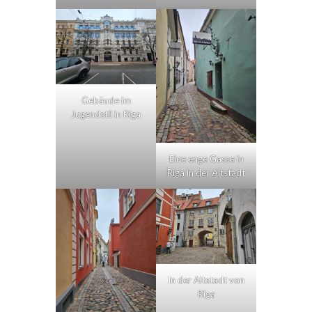
Gebäude im
Jugendstil in Riga
Eine enge Gasse in
Riga in der Altstadt
In der Altstadt von
Riga