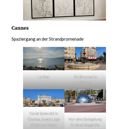
Cannes
Spaziergang an der Strandpromenade
La Mer
Ein Brunnen in
Cannes
Hotel Splendid in
Nur eine Spiegelung
Cannes, beste Lage
in einer Kugel die
direkt am Meer.