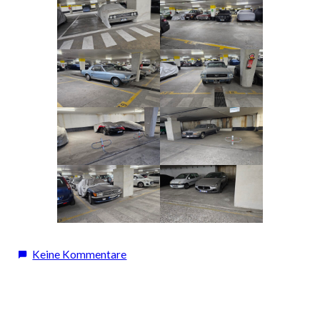
zu
Keine Kommentare
Roadtrip
Teil
2: