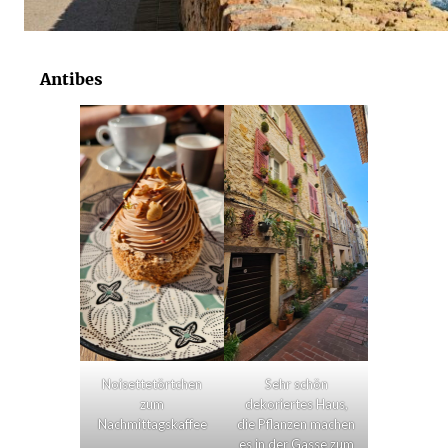
Antibes
Noisettetörtchen
Sehr schön
zum
dekoriertes Haus,
Nachmittagskaffee
die Pflanzen machen
es in der Gasse zum