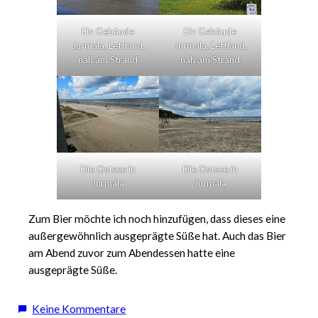
Ein Gebäude
Ein Gebäude
Jurmala, Lettland,
Jurmala, Lettland,
nah am Strand
nah am Strand
Die Ostsee in
Die Ostsee in
Jurmala
Jurmala
Zum Bier möchte ich noch hinzufügen, dass dieses eine
außergewöhnlich ausgeprägte Süße hat. Auch das Bier
am Abend zuvor zum Abendessen hatte eine
ausgeprägte Süße.
zu
Keine Kommentare