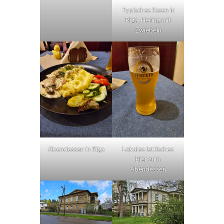
Typisches Essen in
Riga, Hering mit
Zwiebeln
Abendessen in Riga
Lokales lettisches
Bier zum
Abendessen