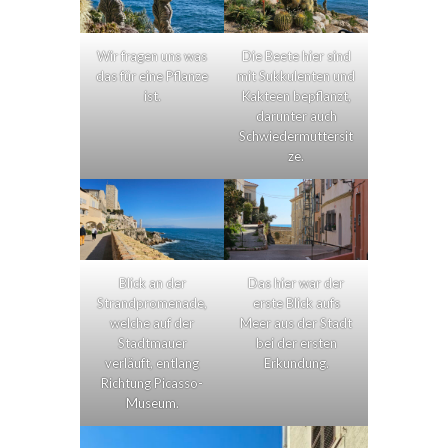
Wir fragen uns was
Die Beete hier sind
das für eine Pflanze
mit Sukkulenten und
ist.
Kakteen bepflanzt,
darunter auch
Schwiedermuttersit
ze.
Blick an der
Das hier war der
Strandpromenade,
erste Blick aufs
welche auf der
Meer aus der Stadt
Stadtmauer
bei der ersten
verläuft, entlang
Erkundung.
Richtung Picasso-
Museum.