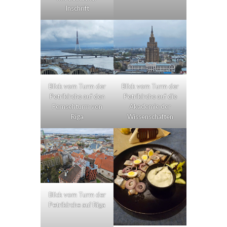
Inschrift
Blick vom Turm der
Blick vom Turm der
Petrikirche auf den
Petrikirche auf die
Fernsehturm von
Akademie der
Riga
Wissenschaften
Blick vom Turm der
Petrikirche auf Riga